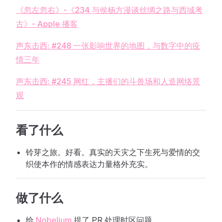
‎《忽左忽右》-《234 与侯杨方漫谈丝绸之路与西域考
古》- Apple 播客
声东击西: #248 一张影响世界的地图，与数字中的疫
情三年
声东击西: #245 网红，主播们的斗兽场和人造网络景
观
看了什么
铃芽之旅。好看。真实的天灾之下生死与爱情的交
织使本作的情感表达力量格外充实。
做了什么
给
Nobelium
提了 PR 处理时区问题。