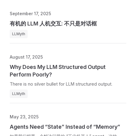
September 17, 2025
有机的 LLM 人机交互: 不只是对话框
LLMyth
August 17, 2025
Why Does My LLM Structured Output
Perform Poorly?
There is no silver bullet for LLM structured output.
LLMyth
May 23, 2025
Agents Need “State” Instead of “Memory”