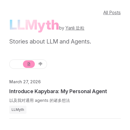
All Posts
LLMyth
by
Yanli 盐粒
Stories about LLM and Agents.
EN
中
March 27, 2026
Introduce Kapybara: My Personal Agent
以及我对通用 agents 的诸多想法
LLMyth